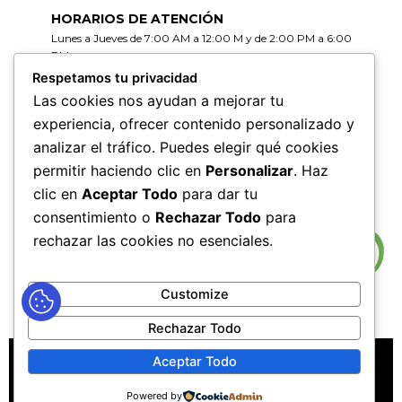
HORARIOS DE ATENCIÓN
Lunes a Jueves de 7:00 AM a 12:00 M y de 2:00 PM a 6:00
PM
Viernes de 7:00 AM a 12:00 M y de 2:00 PM a 5:00 PM
Respetamos tu privacidad
Las cookies nos ayudan a mejorar tu
HORARIOS DE RADICACIÓN DE
experiencia, ofrecer contenido personalizado y
CORRESPONDENCIA
analizar el tráfico. Puedes elegir qué cookies
Lunes a Jueves de 7:30 AM a 11:30 AM y de 2:00 PM a 5:00
PM
permitir haciendo clic en
Personalizar
. Haz
Viernes de 7:30 AM a 11:30 PM y de 2:00 PM a 4:00 PM
clic en
Aceptar Todo
para dar tu
consentimiento o
Rechazar Todo
para
rechazar las cookies no esenciales.
Customize
Rechazar Todo
MAPA DEL SITIO
POLÍTICAS DE PRIVACIDAD
Aceptar Todo
POLÍTICAS DE DERECHOS DE AUTOR
Powered by
POLÍTICA DE TRATAMIENTO DE DATOS PERSONALES