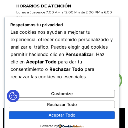
HORARIOS DE ATENCIÓN
Lunes a Jueves de 7:00 AM a 12:00 M y de 2:00 PM a 6:00
PM
Viernes de 7:00 AM a 12:00 M y de 2:00 PM a 5:00 PM
Respetamos tu privacidad
Las cookies nos ayudan a mejorar tu
HORARIOS DE RADICACIÓN DE
experiencia, ofrecer contenido personalizado y
CORRESPONDENCIA
analizar el tráfico. Puedes elegir qué cookies
Lunes a Jueves de 7:30 AM a 11:30 AM y de 2:00 PM a 5:00
PM
permitir haciendo clic en
Personalizar
. Haz
Viernes de 7:30 AM a 11:30 PM y de 2:00 PM a 4:00 PM
clic en
Aceptar Todo
para dar tu
consentimiento o
Rechazar Todo
para
rechazar las cookies no esenciales.
Customize
Rechazar Todo
MAPA DEL SITIO
POLÍTICAS DE PRIVACIDAD
Aceptar Todo
POLÍTICAS DE DERECHOS DE AUTOR
Powered by
POLÍTICA DE TRATAMIENTO DE DATOS PERSONALES