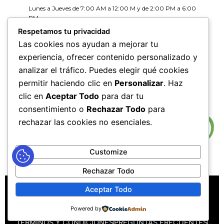
Lunes a Jueves de 7:00 AM a 12:00 M y de 2:00 PM a 6:00
PM
Viernes de 7:00 AM a 12:00 M y de 2:00 PM a 5:00 PM
Respetamos tu privacidad
Las cookies nos ayudan a mejorar tu
HORARIOS DE RADICACIÓN DE
experiencia, ofrecer contenido personalizado y
CORRESPONDENCIA
analizar el tráfico. Puedes elegir qué cookies
Lunes a Jueves de 7:30 AM a 11:30 AM y de 2:00 PM a 5:00
PM
permitir haciendo clic en
Personalizar
. Haz
Viernes de 7:30 AM a 11:30 PM y de 2:00 PM a 4:00 PM
clic en
Aceptar Todo
para dar tu
consentimiento o
Rechazar Todo
para
rechazar las cookies no esenciales.
Customize
Rechazar Todo
MAPA DEL SITIO
POLÍTICAS DE PRIVACIDAD
Aceptar Todo
POLÍTICAS DE DERECHOS DE AUTOR
Powered by
POLÍTICA DE TRATAMIENTO DE DATOS PERSONALES
TÉRMINOS Y CONDICIONES
PREGUNTAS FRECUENTES