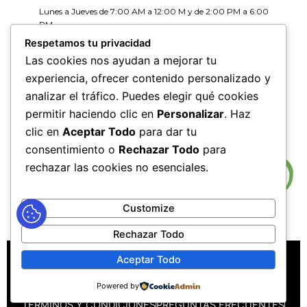
Lunes a Jueves de 7:00 AM a 12:00 M y de 2:00 PM a 6:00
PM
Viernes de 7:00 AM a 12:00 M y de 2:00 PM a 5:00 PM
Respetamos tu privacidad
Las cookies nos ayudan a mejorar tu
HORARIOS DE RADICACIÓN DE
experiencia, ofrecer contenido personalizado y
CORRESPONDENCIA
analizar el tráfico. Puedes elegir qué cookies
Lunes a Jueves de 7:30 AM a 11:30 AM y de 2:00 PM a 5:00
PM
permitir haciendo clic en
Personalizar
. Haz
Viernes de 7:30 AM a 11:30 PM y de 2:00 PM a 4:00 PM
clic en
Aceptar Todo
para dar tu
consentimiento o
Rechazar Todo
para
rechazar las cookies no esenciales.
Customize
Rechazar Todo
MAPA DEL SITIO
POLÍTICAS DE PRIVACIDAD
Aceptar Todo
POLÍTICAS DE DERECHOS DE AUTOR
Powered by
POLÍTICA DE TRATAMIENTO DE DATOS PERSONALES
TÉRMINOS Y CONDICIONES
PREGUNTAS FRECUENTES