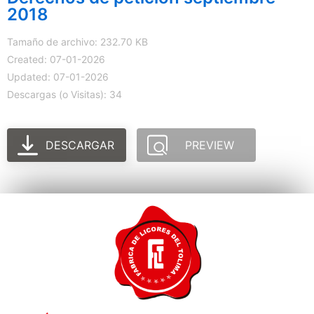
2018
Tamaño de archivo: 232.70 KB
Created: 07-01-2026
Updated: 07-01-2026
Descargas (o Visitas): 34
DESCARGAR
PREVIEW