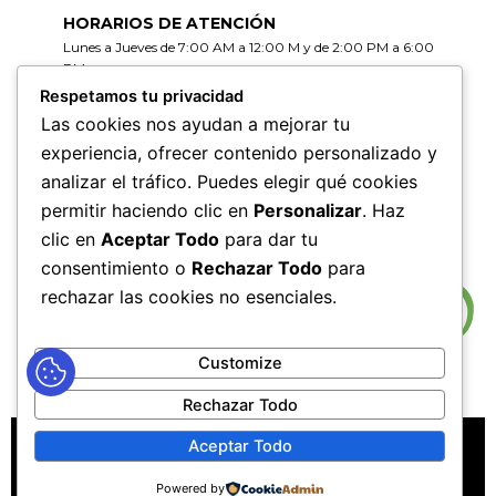
HORARIOS DE ATENCIÓN
Lunes a Jueves de 7:00 AM a 12:00 M y de 2:00 PM a 6:00
PM
Viernes de 7:00 AM a 12:00 M y de 2:00 PM a 5:00 PM
Respetamos tu privacidad
Las cookies nos ayudan a mejorar tu
HORARIOS DE RADICACIÓN DE
experiencia, ofrecer contenido personalizado y
CORRESPONDENCIA
analizar el tráfico. Puedes elegir qué cookies
Lunes a Jueves de 7:30 AM a 11:30 AM y de 2:00 PM a 5:00
PM
permitir haciendo clic en
Personalizar
. Haz
Viernes de 7:30 AM a 11:30 PM y de 2:00 PM a 4:00 PM
clic en
Aceptar Todo
para dar tu
consentimiento o
Rechazar Todo
para
rechazar las cookies no esenciales.
Customize
Rechazar Todo
MAPA DEL SITIO
POLÍTICAS DE PRIVACIDAD
Aceptar Todo
POLÍTICAS DE DERECHOS DE AUTOR
Powered by
POLÍTICA DE TRATAMIENTO DE DATOS PERSONALES