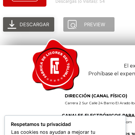
Descargas (o Visitas): 54
DESCARGAR
PREVIEW
El e
Prohíbase el expen
DIRECCIÓN (CANAL FÍSICO)
Carrera 2 Sur Calle 24 Barrio El Arado I
CANALES ELECTRÓNICOS PARA
gerencia@fabricadelicoresdeltolima.com
Respetamos tu privacidad
Las cookies nos ayudan a mejorar tu
CORREO DE NOTIFICACIONES J