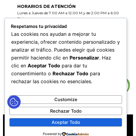
HORARIOS DE ATENCIÓN
Lunes a Jueves de 7:00 AM a 12:00 M y de 2:00 PM a 6:00
PM
Viernes de 7:00 AM a 12:00 M y de 2:00 PM a 5:00 PM
Respetamos tu privacidad
Las cookies nos ayudan a mejorar tu
HORARIOS DE RADICACIÓN DE
experiencia, ofrecer contenido personalizado y
CORRESPONDENCIA
analizar el tráfico. Puedes elegir qué cookies
Lunes a Jueves de 7:30 AM a 11:30 AM y de 2:00 PM a 5:00
PM
permitir haciendo clic en
Personalizar
. Haz
Viernes de 7:30 AM a 11:30 PM y de 2:00 PM a 4:00 PM
clic en
Aceptar Todo
para dar tu
consentimiento o
Rechazar Todo
para
rechazar las cookies no esenciales.
Customize
Rechazar Todo
MAPA DEL SITIO
POLÍTICAS DE PRIVACIDAD
Aceptar Todo
POLÍTICAS DE DERECHOS DE AUTOR
Powered by
POLÍTICA DE TRATAMIENTO DE DATOS PERSONALES