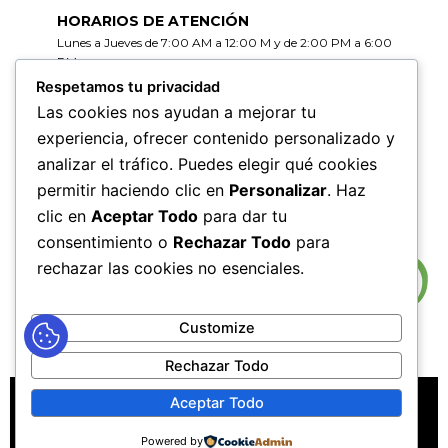
HORARIOS DE ATENCIÓN
Lunes a Jueves de 7:00 AM a 12:00 M y de 2:00 PM a 6:00
PM
Viernes de 7:00 AM a 12:00 M y de 2:00 PM a 5:00 PM
Respetamos tu privacidad
Las cookies nos ayudan a mejorar tu
HORARIOS DE RADICACIÓN DE
experiencia, ofrecer contenido personalizado y
CORRESPONDENCIA
analizar el tráfico. Puedes elegir qué cookies
Lunes a Jueves de 7:30 AM a 11:30 AM y de 2:00 PM a 5:00
PM
permitir haciendo clic en
Personalizar
. Haz
Viernes de 7:30 AM a 11:30 PM y de 2:00 PM a 4:00 PM
clic en
Aceptar Todo
para dar tu
consentimiento o
Rechazar Todo
para
rechazar las cookies no esenciales.
Customize
Rechazar Todo
MAPA DEL SITIO
POLÍTICAS DE PRIVACIDAD
Aceptar Todo
POLÍTICAS DE DERECHOS DE AUTOR
Powered by
POLÍTICA DE TRATAMIENTO DE DATOS PERSONALES