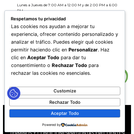
Lunes a Jueves de 7:00 AM a 12:00 M y de 2:00 PM a 6:00
PM
Viernes de 7:00 AM a 12:00 M y de 2:00 PM a 5:00 PM
Respetamos tu privacidad
Las cookies nos ayudan a mejorar tu
HORARIOS DE RADICACIÓN DE
experiencia, ofrecer contenido personalizado y
CORRESPONDENCIA
analizar el tráfico. Puedes elegir qué cookies
Lunes a Jueves de 7:30 AM a 11:30 AM y de 2:00 PM a 5:00
PM
permitir haciendo clic en
Personalizar
. Haz
Viernes de 7:30 AM a 11:30 PM y de 2:00 PM a 4:00 PM
clic en
Aceptar Todo
para dar tu
consentimiento o
Rechazar Todo
para
rechazar las cookies no esenciales.
Customize
Rechazar Todo
MAPA DEL SITIO
POLÍTICAS DE PRIVACIDAD
Aceptar Todo
POLÍTICAS DE DERECHOS DE AUTOR
Powered by
POLÍTICA DE TRATAMIENTO DE DATOS PERSONALES
TÉRMINOS Y CONDICIONES
PREGUNTAS FRECUENTES