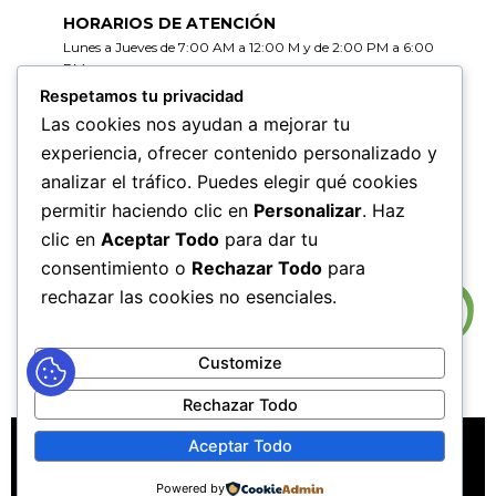
HORARIOS DE ATENCIÓN
Lunes a Jueves de 7:00 AM a 12:00 M y de 2:00 PM a 6:00
PM
Viernes de 7:00 AM a 12:00 M y de 2:00 PM a 5:00 PM
Respetamos tu privacidad
Las cookies nos ayudan a mejorar tu
HORARIOS DE RADICACIÓN DE
experiencia, ofrecer contenido personalizado y
CORRESPONDENCIA
analizar el tráfico. Puedes elegir qué cookies
Lunes a Jueves de 7:30 AM a 11:30 AM y de 2:00 PM a 5:00
PM
permitir haciendo clic en
Personalizar
. Haz
Viernes de 7:30 AM a 11:30 PM y de 2:00 PM a 4:00 PM
clic en
Aceptar Todo
para dar tu
consentimiento o
Rechazar Todo
para
rechazar las cookies no esenciales.
Customize
Rechazar Todo
MAPA DEL SITIO
POLÍTICAS DE PRIVACIDAD
Aceptar Todo
POLÍTICAS DE DERECHOS DE AUTOR
Powered by
POLÍTICA DE TRATAMIENTO DE DATOS PERSONALES