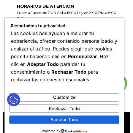
HORARIOS DE ATENCIÓN
Lunes a Jueves de 7:00 AM a 12:00 M y de 2:00 PM a 6:00
PM
Viernes de 7:00 AM a 12:00 M y de 2:00 PM a 5:00 PM
Respetamos tu privacidad
Las cookies nos ayudan a mejorar tu
HORARIOS DE RADICACIÓN DE
experiencia, ofrecer contenido personalizado y
CORRESPONDENCIA
analizar el tráfico. Puedes elegir qué cookies
Lunes a Jueves de 7:30 AM a 11:30 AM y de 2:00 PM a 5:00
PM
permitir haciendo clic en
Personalizar
. Haz
Viernes de 7:30 AM a 11:30 PM y de 2:00 PM a 4:00 PM
clic en
Aceptar Todo
para dar tu
consentimiento o
Rechazar Todo
para
rechazar las cookies no esenciales.
Customize
Rechazar Todo
MAPA DEL SITIO
POLÍTICAS DE PRIVACIDAD
Aceptar Todo
POLÍTICAS DE DERECHOS DE AUTOR
Powered by
POLÍTICA DE TRATAMIENTO DE DATOS PERSONALES