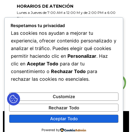
HORARIOS DE ATENCIÓN
Lunes a Jueves de 7:00 AM a 12:00 M y de 2:00 PM a 6:00
PM
Viernes de 7:00 AM a 12:00 M y de 2:00 PM a 5:00 PM
Respetamos tu privacidad
Las cookies nos ayudan a mejorar tu
HORARIOS DE RADICACIÓN DE
experiencia, ofrecer contenido personalizado y
CORRESPONDENCIA
analizar el tráfico. Puedes elegir qué cookies
Lunes a Jueves de 7:30 AM a 11:30 AM y de 2:00 PM a 5:00
PM
permitir haciendo clic en
Personalizar
. Haz
Viernes de 7:30 AM a 11:30 PM y de 2:00 PM a 4:00 PM
clic en
Aceptar Todo
para dar tu
consentimiento o
Rechazar Todo
para
rechazar las cookies no esenciales.
Customize
Rechazar Todo
MAPA DEL SITIO
POLÍTICAS DE PRIVACIDAD
Aceptar Todo
POLÍTICAS DE DERECHOS DE AUTOR
Powered by
POLÍTICA DE TRATAMIENTO DE DATOS PERSONALES