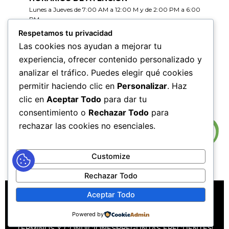
Lunes a Jueves de 7:00 AM a 12:00 M y de 2:00 PM a 6:00
PM
Viernes de 7:00 AM a 12:00 M y de 2:00 PM a 5:00 PM
Respetamos tu privacidad
Las cookies nos ayudan a mejorar tu
HORARIOS DE RADICACIÓN DE
experiencia, ofrecer contenido personalizado y
CORRESPONDENCIA
analizar el tráfico. Puedes elegir qué cookies
Lunes a Jueves de 7:30 AM a 11:30 AM y de 2:00 PM a 5:00
PM
permitir haciendo clic en
Personalizar
. Haz
Viernes de 7:30 AM a 11:30 PM y de 2:00 PM a 4:00 PM
clic en
Aceptar Todo
para dar tu
consentimiento o
Rechazar Todo
para
rechazar las cookies no esenciales.
Customize
Rechazar Todo
MAPA DEL SITIO
POLÍTICAS DE PRIVACIDAD
Aceptar Todo
POLÍTICAS DE DERECHOS DE AUTOR
Powered by
POLÍTICA DE TRATAMIENTO DE DATOS PERSONALES
TÉRMINOS Y CONDICIONES
PREGUNTAS FRECUENTES