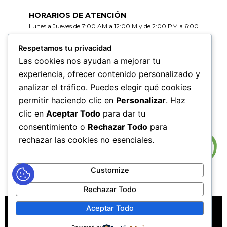
HORARIOS DE ATENCIÓN
Lunes a Jueves de 7:00 AM a 12:00 M y de 2:00 PM a 6:00
PM
Viernes de 7:00 AM a 12:00 M y de 2:00 PM a 5:00 PM
Respetamos tu privacidad
Las cookies nos ayudan a mejorar tu
HORARIOS DE RADICACIÓN DE
experiencia, ofrecer contenido personalizado y
CORRESPONDENCIA
analizar el tráfico. Puedes elegir qué cookies
Lunes a Jueves de 7:30 AM a 11:30 AM y de 2:00 PM a 5:00
PM
permitir haciendo clic en
Personalizar
. Haz
Viernes de 7:30 AM a 11:30 PM y de 2:00 PM a 4:00 PM
clic en
Aceptar Todo
para dar tu
consentimiento o
Rechazar Todo
para
rechazar las cookies no esenciales.
Customize
Rechazar Todo
MAPA DEL SITIO
POLÍTICAS DE PRIVACIDAD
Aceptar Todo
POLÍTICAS DE DERECHOS DE AUTOR