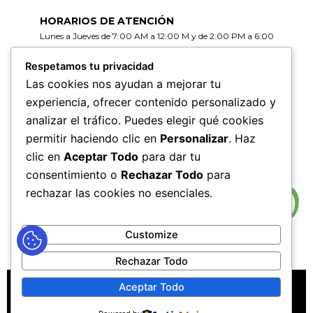
HORARIOS DE ATENCIÓN
Lunes a Jueves de 7:00 AM a 12:00 M y de 2:00 PM a 6:00
PM
Viernes de 7:00 AM a 12:00 M y de 2:00 PM a 5:00 PM
Respetamos tu privacidad
Las cookies nos ayudan a mejorar tu
HORARIOS DE RADICACIÓN DE
experiencia, ofrecer contenido personalizado y
CORRESPONDENCIA
analizar el tráfico. Puedes elegir qué cookies
Lunes a Jueves de 7:30 AM a 11:30 AM y de 2:00 PM a 5:00
PM
permitir haciendo clic en
Personalizar
. Haz
Viernes de 7:30 AM a 11:30 PM y de 2:00 PM a 4:00 PM
clic en
Aceptar Todo
para dar tu
consentimiento o
Rechazar Todo
para
rechazar las cookies no esenciales.
Customize
Rechazar Todo
MAPA DEL SITIO
POLÍTICAS DE PRIVACIDAD
Aceptar Todo
POLÍTICAS DE DERECHOS DE AUTOR