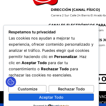
DIRECCIÓN (CANAL FÍSICO)
Carrera 2 Sur Calle 24 Barrio El Arado I
CANALES ELECTRÓNICOS PARA
gerencia@fabricadelicoresdeltolima.com
Respetamos tu privacidad
Las cookies nos ayudan a mejorar tu
CORREO DE NOTIFICACIONES J
experiencia, ofrecer contenido personalizado y
secretaria@fabricadelicoresdeltolima.com
analizar el tráfico. Puedes elegir qué cookies
REDES SOCIALES
permitir haciendo clic en
Personalizar
. Haz
clic en
Aceptar Todo
para dar tu
consentimiento o
Rechazar Todo
para
rechazar las cookies no esenciales.
Customize
Rechazar Todo
MAPA DEL SITIO
POLÍTICAS DE PRIVA
Aceptar Todo
TÉRMINOS Y CONDICI
Powered by