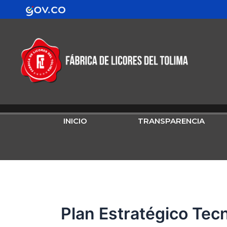
Buscar
Ir
contenido
por:
al
contenido
INICIO
TRANSPARENCIA
Plan Estratégico Tecn