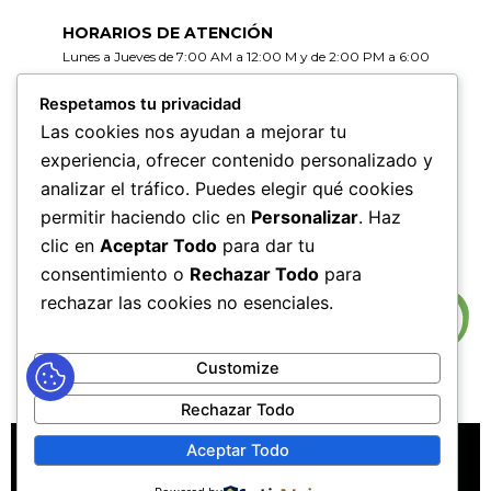
HORARIOS DE ATENCIÓN
Lunes a Jueves de 7:00 AM a 12:00 M y de 2:00 PM a 6:00
PM
Viernes de 7:00 AM a 12:00 M y de 2:00 PM a 5:00 PM
Respetamos tu privacidad
Las cookies nos ayudan a mejorar tu
HORARIOS DE RADICACIÓN DE
experiencia, ofrecer contenido personalizado y
CORRESPONDENCIA
analizar el tráfico. Puedes elegir qué cookies
Lunes a Jueves de 7:30 AM a 11:30 AM y de 2:00 PM a 5:00
PM
permitir haciendo clic en
Personalizar
. Haz
Viernes de 7:30 AM a 11:30 PM y de 2:00 PM a 4:00 PM
clic en
Aceptar Todo
para dar tu
consentimiento o
Rechazar Todo
para
rechazar las cookies no esenciales.
Customize
Rechazar Todo
MAPA DEL SITIO
POLÍTICAS DE PRIVACIDAD
Aceptar Todo
POLÍTICAS DE DERECHOS DE AUTOR