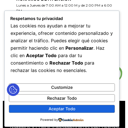
Lunes a Jueves de 7:00 AM a 12:00 M y de 2:00 PM a 6:00
PM
Viernes de 7:00 AM a 12:00 M y de 2:00 PM a 5:00 PM
Respetamos tu privacidad
Las cookies nos ayudan a mejorar tu
HORARIOS DE RADICACIÓN DE
experiencia, ofrecer contenido personalizado y
CORRESPONDENCIA
analizar el tráfico. Puedes elegir qué cookies
Lunes a Jueves de 7:30 AM a 11:30 AM y de 2:00 PM a 5:00
PM
permitir haciendo clic en
Personalizar
. Haz
Viernes de 7:30 AM a 11:30 PM y de 2:00 PM a 4:00 PM
clic en
Aceptar Todo
para dar tu
consentimiento o
Rechazar Todo
para
rechazar las cookies no esenciales.
Customize
Rechazar Todo
MAPA DEL SITIO
POLÍTICAS DE PRIVACIDAD
Aceptar Todo
POLÍTICAS DE DERECHOS DE AUTOR
Powered by
POLÍTICA DE TRATAMIENTO DE DATOS PERSONALES
TÉRMINOS Y CONDICIONES
PREGUNTAS FRECUENTES