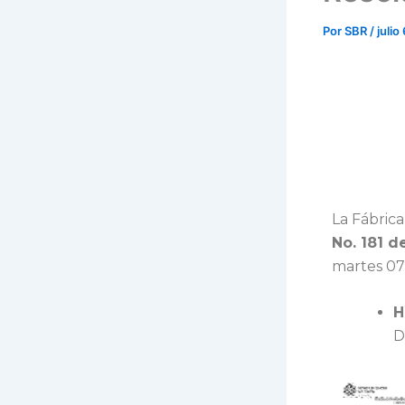
Por
SBR
/
julio
La Fábrica
No. 181 d
martes 07
H