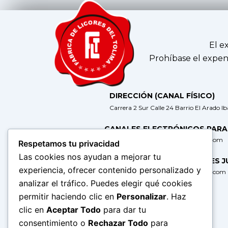
El e
Prohíbase el expen
DIRECCIÓN (CANAL FÍSICO)
Carrera 2 Sur Calle 24 Barrio El Arado I
CANALES ELECTRÓNICOS PARA
gerencia@fabricadelicoresdeltolima.com
Respetamos tu privacidad
Las cookies nos ayudan a mejorar tu
CORREO DE NOTIFICACIONES J
experiencia, ofrecer contenido personalizado y
secretaria@fabricadelicoresdeltolima.com
analizar el tráfico. Puedes elegir qué cookies
REDES SOCIALES
permitir haciendo clic en
Personalizar
. Haz
clic en
Aceptar Todo
para dar tu
consentimiento o
Rechazar Todo
para