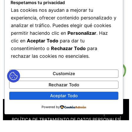
Lunes a Jueves de 7:00 AM a 12:00 M y de 2:00 PM a 6:00
Respetamos tu privacidad
PM
Las cookies nos ayudan a mejorar tu
Viernes de 7:00 AM a 12:00 M y de 2:00 PM a 5:00 PM
experiencia, ofrecer contenido personalizado y
HORARIOS DE RADICACIÓN DE
analizar el tráfico. Puedes elegir qué cookies
CORRESPONDENCIA
permitir haciendo clic en
Personalizar
. Haz
Lunes a Jueves de 7:30 AM a 11:30 AM y de 2:00 PM a 5:00
clic en
Aceptar Todo
para dar tu
PM
consentimiento o
Rechazar Todo
para
Viernes de 7:30 AM a 11:30 PM y de 2:00 PM a 4:00 PM
rechazar las cookies no esenciales.
Customize
Rechazar Todo
Aceptar Todo
MAPA DEL SITIO
POLÍTICAS DE PRIVACIDAD
Powered by
POLÍTICAS DE DERECHOS DE AUTOR
POLÍTICA DE TRATAMIENTO DE DATOS PERSONALES
TÉRMINOS Y CONDICIONES
PREGUNTAS FRECUENTES