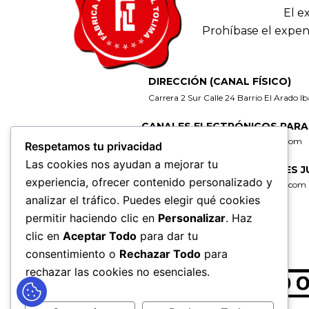
El e
Prohíbase el expen
DIRECCIÓN (CANAL FÍSICO)
Carrera 2 Sur Calle 24 Barrio El Arado I
CANALES ELECTRÓNICOS PARA
gerencia@fabricadelicoresdeltolima.com
Respetamos tu privacidad
Las cookies nos ayudan a mejorar tu
CORREO DE NOTIFICACIONES J
experiencia, ofrecer contenido personalizado y
secretaria@fabricadelicoresdeltolima.com
analizar el tráfico. Puedes elegir qué cookies
REDES SOCIALES
permitir haciendo clic en
Personalizar
. Haz
clic en
Aceptar Todo
para dar tu
consentimiento o
Rechazar Todo
para
rechazar las cookies no esenciales.