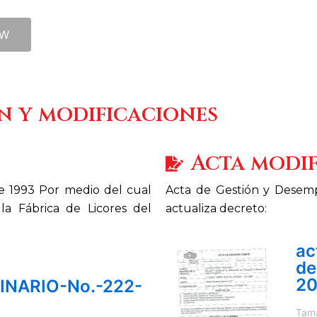
EW
n y modificaciones
Acta modif
e 1993 Por medio del cual
Acta de Gestión y Desem
la Fábrica de Licores del
actuali
ac
de
2
NARIO-No.-222-
Tama