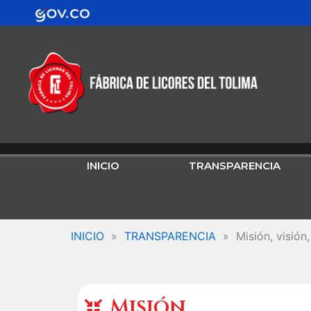
Ir
contenido
al
contenido
INICIO
TRANSPARENCIA
INICIO
»
TRANSPARENCIA
»
Misión, visión
Misión​