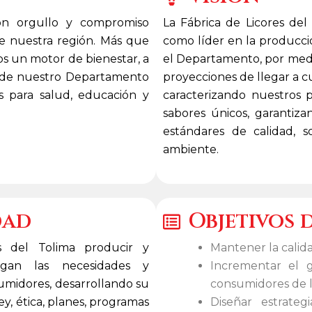
con orgullo y compromiso
La Fábrica de Licores del
de nuestra región. Más que
como líder en la producci
os un motor de bienestar, a
el Departamento, por medio
as de nuestro Departamento
proyecciones de llegar a c
s para salud, educación y
caracterizando nuestros 
sabores únicos, garantizan
estándares de calidad, s
ambiente.
dad
Objetivos 
s del Tolima producir y
Mantener la calida
fagan las necesidades y
Incrementar el g
sumidores, desarrollando su
consumidores de l
ey, ética, planes, programas
Diseñar estrateg