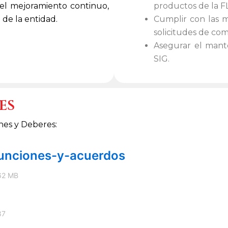
 el mejoramiento continuo,
productos de la F
d de la entidad.
Cumplir con las 
solicitudes de com
Asegurar el mant
SIG.
es
nes y Deberes:
unciones-y-acuerdos
62 MB
87