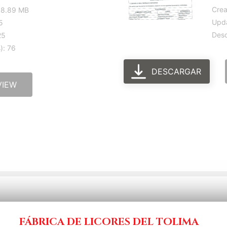
Crea
 8.89 MB
Upd
5
Desc
25
): 76
DESCARGAR
VIEW
FÁBRICA DE LICORES DEL TOLIMA