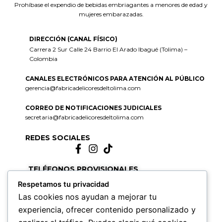
Prohíbase el expendio de bebidas embriagantes a menores de edad y
mujeres embarazadas.
DIRECCIÓN (CANAL FÍSICO)
Carrera 2 Sur Calle 24 Barrio El Arado Ibagué (Tolima) –
Colombia
CANALES ELECTRÓNICOS PARA ATENCIÓN AL PÚBLICO
gerencia@fabricadelicoresdeltolima.com
CORREO DE NOTIFICACIONES JUDICIALES
secretaria@fabricadelicoresdeltolima.com
REDES SOCIALES
TELÉFONOS PROVISIONALES
(+57) 318-695-1163 Administrativa
Respetamos tu privacidad
(+57) 317-700-1304 Mercadeo y Ventas (solo WhatsApp)
Las cookies nos ayudan a mejorar tu
experiencia, ofrecer contenido personalizado y
HORARIOS DE ATENCIÓN
Lunes a Jueves de 7:00 AM a 12:00 M y de 2:00 PM a 6:00