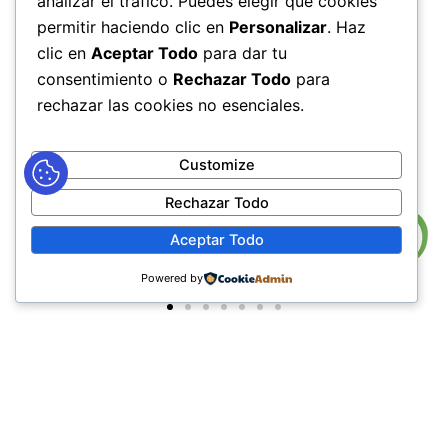
analizar el tráfico. Puedes elegir qué cookies
PM
permitir haciendo clic en
Personalizar
. Haz
Viernes de 7:00 AM a 12:00 M y de 2:00 PM a 5:00 PM
clic en
Aceptar Todo
para dar tu
HORARIOS DE RADICACIÓN DE
consentimiento o
Rechazar Todo
para
CORRESPONDENCIA
rechazar las cookies no esenciales.
Lunes a Jueves de 7:30 AM a 11:30 AM y de 2:00 PM a 5:00
PM
Viernes de 7:30 AM a 11:30 PM y de 2:00 PM a 4:00 PM
Customize
Rechazar Todo
Aceptar Todo
Powered by
MAPA DEL SITIO
POLÍTICAS DE PRIVACIDAD
POLÍTICAS DE DERECHOS DE AUTOR
POLÍTICA DE TRATAMIENTO DE DATOS PERSONALES
TÉRMINOS Y CONDICIONES
PREGUNTAS FRECUENTES