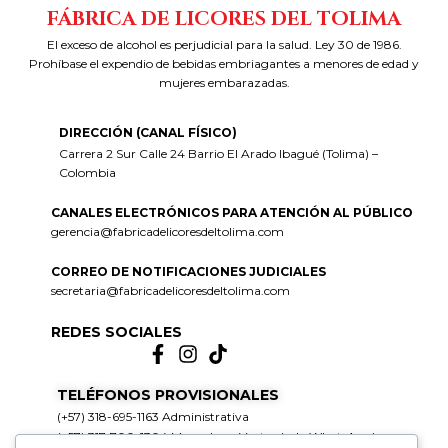
FÁBRICA DE LICORES DEL TOLIMA
El exceso de alcohol es perjudicial para la salud. Ley 30 de 1986.
Prohíbase el expendio de bebidas embriagantes a menores de edad y
mujeres embarazadas.
DIRECCIÓN (CANAL FÍSICO)
Carrera 2 Sur Calle 24 Barrio El Arado Ibagué (Tolima) –
Colombia
CANALES ELECTRÓNICOS PARA ATENCIÓN AL PÚBLICO
gerencia@fabricadelicoresdeltolima.com
CORREO DE NOTIFICACIONES JUDICIALES
secretaria@fabricadelicoresdeltolima.com
REDES SOCIALES
TELÉFONOS PROVISIONALES
(+57) 318-695-1163 Administrativa
(+57) 317-700-1304 Mercadeo y Ventas (solo WhatsApp)