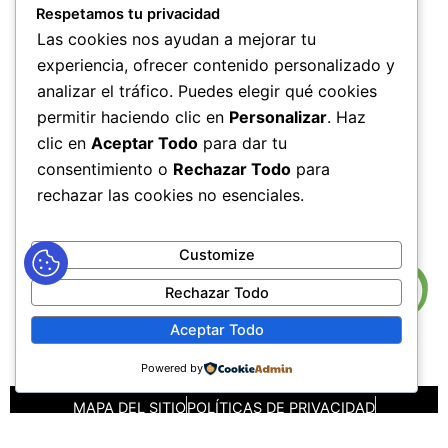
Respetamos tu privacidad
HORARIOS DE ATENCIÓN
Las cookies nos ayudan a mejorar tu
Lunes a Jueves de 7:00 AM a 12:00 M y de 2:00 PM a 6:00
experiencia, ofrecer contenido personalizado y
PM
analizar el tráfico. Puedes elegir qué cookies
Viernes de 7:00 AM a 12:00 M y de 2:00 PM a 5:00 PM
permitir haciendo clic en
Personalizar
. Haz
HORARIOS DE RADICACIÓN DE
clic en
Aceptar Todo
para dar tu
CORRESPONDENCIA
consentimiento o
Rechazar Todo
para
Lunes a Jueves de 7:30 AM a 11:30 AM y de 2:00 PM a 5:00
rechazar las cookies no esenciales.
PM
Viernes de 7:30 AM a 11:30 PM y de 2:00 PM a 4:00 PM
Customize
Rechazar Todo
Aceptar Todo
Powered by
MAPA DEL SITIO
POLÍTICAS DE PRIVACIDAD
POLÍTICAS DE DERECHOS DE AUTOR