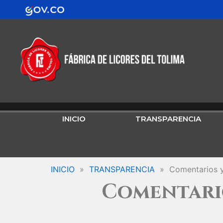
Ir
contenido
al
contenido
INICIO
TRANSPARENCIA
INICIO
»
TRANSPARENCIA
»
Comentarios 
Comentario