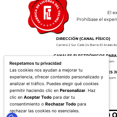
El e
Prohíbase el expen
DIRECCIÓN (CANAL FÍSICO)
Carrera 2 Sur Calle 24 Barrio El Arado I
CANALES ELECTRÓNICOS PARA
gerencia@fabricadelicoresdeltolima.com
Respetamos tu privacidad
Las cookies nos ayudan a mejorar tu
CORREO DE NOTIFICACIONES J
experiencia, ofrecer contenido personalizado y
secretaria@fabricadelicoresdeltolima.com
analizar el tráfico. Puedes elegir qué cookies
REDES SOCIALES
permitir haciendo clic en
Personalizar
. Haz
clic en
Aceptar Todo
para dar tu
consentimiento o
Rechazar Todo
para
rechazar las cookies no esenciales.