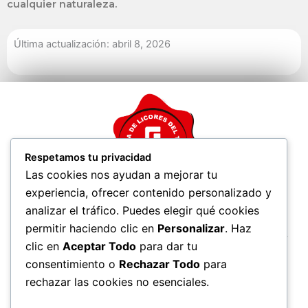
cualquier naturaleza.
Última actualización: abril 8, 2026
Respetamos tu privacidad
Las cookies nos ayudan a mejorar tu
experiencia, ofrecer contenido personalizado y
FÁBRICA DE LICORES DEL TOLIMA
analizar el tráfico. Puedes elegir qué cookies
El exceso de alcohol es perjudicial para la salud. Ley 30 de 1986.
permitir haciendo clic en
Personalizar
. Haz
Prohíbase el expendio de bebidas embriagantes a menores de edad y
clic en
Aceptar Todo
para dar tu
mujeres embarazadas.
consentimiento o
Rechazar Todo
para
rechazar las cookies no esenciales.
DIRECCIÓN (CANAL FÍSICO)
Carrera 2 Sur Calle 24 Barrio El Arado Ibagué (Tolima) –