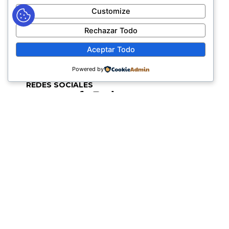
Colombia
Customize
CANALES ELECTRÓNICOS PARA ATENCIÓN AL PÚBLICO
Rechazar Todo
gerencia@fabricadelicoresdeltolima.com
Aceptar Todo
CORREO DE NOTIFICACIONES JUDICIALES
secretaria@fabricadelicoresdeltolima.com
Powered by
REDES SOCIALES
TELÉFONOS PROVISIONALES
(+57) 318-695-1163 Administrativa
(+57) 317-700-1304 Mercadeo y Ventas (solo WhatsApp)
HORARIOS DE ATENCIÓN
Lunes a Jueves de 7:00 AM a 12:00 M y de 2:00 PM a 6:00
PM
Viernes de 7:00 AM a 12:00 M y de 2:00 PM a 5:00 PM
HORARIOS DE RADICACIÓN DE
CORRESPONDENCIA