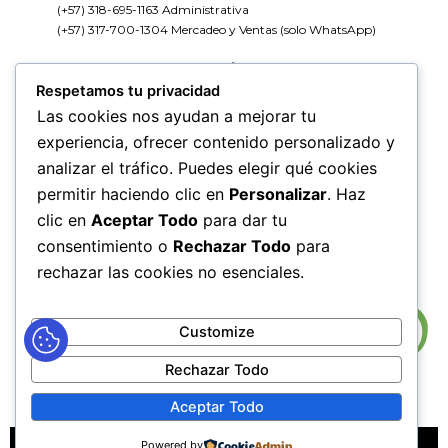
(+57) 318-695-1163 Administrativa
(+57) 317-700-1304 Mercadeo y Ventas (solo WhatsApp)
HORARIOS DE ATENCIÓN
Respetamos tu privacidad
Lunes a Jueves de 7:00 AM a 12:00 M y de 2:00 PM a 6:00
PM
Las cookies nos ayudan a mejorar tu
Viernes de 7:00 AM a 12:00 M y de 2:00 PM a 5:00 PM
experiencia, ofrecer contenido personalizado y
analizar el tráfico. Puedes elegir qué cookies
HORARIOS DE RADICACIÓN DE
permitir haciendo clic en
Personalizar
. Haz
CORRESPONDENCIA
Lunes a Jueves de 7:30 AM a 11:30 AM y de 2:00 PM a 5:00
clic en
Aceptar Todo
para dar tu
PM
consentimiento o
Rechazar Todo
para
Viernes de 7:30 AM a 11:30 PM y de 2:00 PM a 4:00 PM
rechazar las cookies no esenciales.
Customize
Rechazar Todo
Aceptar Todo
Powered by