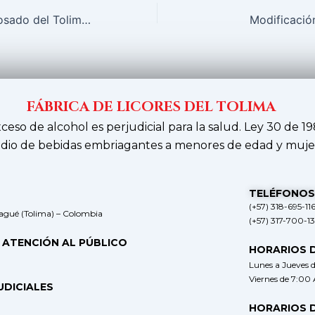
El aguardiente Rosado del Tolima volverá a escena
Modificació
FÁBRICA DE LICORES DEL TOLIMA
xceso de alcohol es perjudicial para la salud. Ley 30 de 19
dio de bebidas embriagantes a menores de edad y muje
TELÉFONOS
(+57) 318-695-11
bagué (Tolima) – Colombia
(+57) 317-700-1
 ATENCIÓN AL PÚBLICO
HORARIOS 
Lunes a Jueves 
Viernes de 7:00
UDICIALES
HORARIOS 