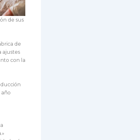
ión de sus
ábrica de
 ajustes
unto con la
oducción
l año
la
.»