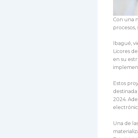
Con una nu
procesos, 
Ibagué, vi
Licores d
en su estr
implement
Estos pro
destinada 
2024. Ade
electróni
Una de la
materializ