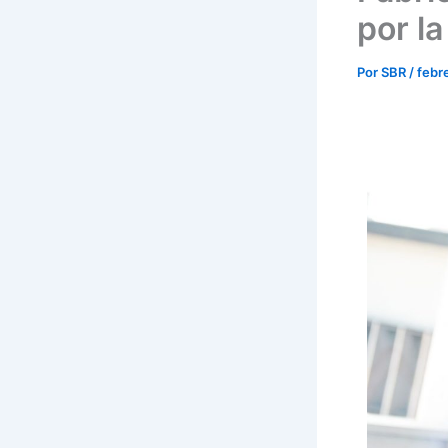
por l
Por
SBR
/
febr