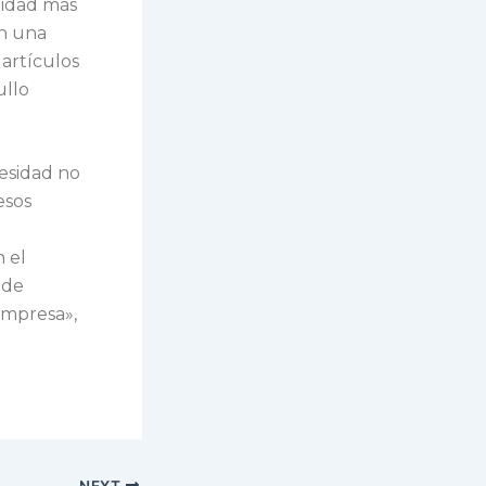
tidad más
on una
 artículos
ullo
cesidad no
esos
 el
 de
empresa»,
NEXT