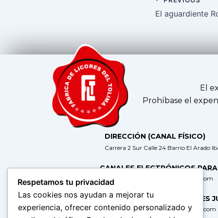
El e
Prohíbase el expen
DIRECCIÓN (CANAL FÍSICO)
Carrera 2 Sur Calle 24 Barrio El Arado I
CANALES ELECTRÓNICOS PARA
gerencia@fabricadelicoresdeltolima.com
Respetamos tu privacidad
Las cookies nos ayudan a mejorar tu
CORREO DE NOTIFICACIONES J
experiencia, ofrecer contenido personalizado y
secretaria@fabricadelicoresdeltolima.com