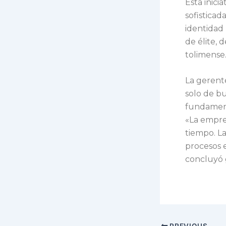
Esta inici
sofisticad
identidad 
de élite,
tolimense
La gerente
solo de bu
fundamen
«La empre
tiempo. La
procesos 
concluyó 
PREVIOUS