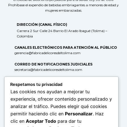
Prohíbase el expendio de bebidas embriagantes a menores de edad y
mujeres embarazadas.
DIRECCIÓN (CANAL FÍSICO)
Carrera 2 Sur Calle 24 Barrio El Arado Ibagué (Tolima) –
Colombia
CANALES ELECTRÓNICOS PARA ATENCIÓN AL PÚBLICO
gerencia@fabricadelicoresdeltolima.com
CORREO DE NOTIFICACIONES JUDICIALES
secretaria@fabricadelicoresdeltolima.com
REDES SOCIALES
Respetamos tu privacidad
Las cookies nos ayudan a mejorar tu
experiencia, ofrecer contenido personalizado y
TELÉFONOS PROVISIONALES
(+57) 318-695-1163 Administrativa
analizar el tráfico. Puedes elegir qué cookies
(+57) 317-700-1304 Mercadeo y Ventas (solo WhatsApp)
permitir haciendo clic en
Personalizar
. Haz
clic en
Aceptar Todo
para dar tu
HORARIOS DE ATENCIÓN