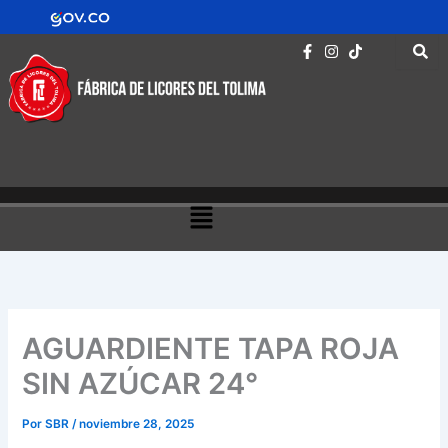
Ir
contenido
al
contenido
Menú
AGUARDIENTE TAPA ROJA
SIN AZÚCAR 24°
Por
SBR
/
noviembre 28, 2025