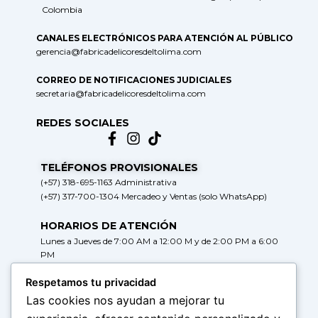
Colombia
CANALES ELECTRÓNICOS PARA ATENCIÓN AL PÚBLICO
gerencia@fabricadelicoresdeltolima.com
CORREO DE NOTIFICACIONES JUDICIALES
secretaria@fabricadelicoresdeltolima.com
REDES SOCIALES
TELÉFONOS PROVISIONALES
(+57) 318-695-1163 Administrativa
(+57) 317-700-1304 Mercadeo y Ventas (solo WhatsApp)
HORARIOS DE ATENCIÓN
Lunes a Jueves de 7:00 AM a 12:00 M y de 2:00 PM a 6:00
PM
Viernes de 7:00 AM a 12:00 M y de 2:00 PM a 5:00 PM
Respetamos tu privacidad
HORARIOS DE RADICACIÓN DE
Las cookies nos ayudan a mejorar tu
CORRESPONDENCIA