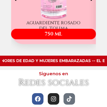
AGUARDIENTE ROSADO
DEL TOLIMA
750 ML
 DE EDAD Y MUJERES EMBARAZADAS -- EL EXCESO D
Siguenos en
Redes sociales
F
I
T
a
n
i