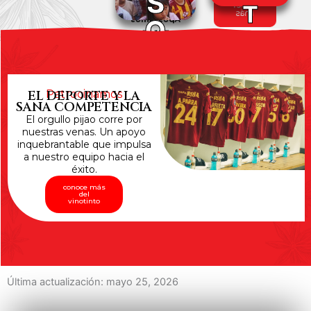
S
T
Saber
s de vida.
más
O
Apostamos
O
por un
Tolima con
CI
S
más
oportunida
A
des y
EL DEPORTE Y LA
Patrocinamos
menos
L
SANA COMPETENCIA
riesgos
para
El orgullo pijao corre por
nuestra
E
nuestras venas. Un apoyo
niñez.
inquebrantable que impulsa
a nuestro equipo hacia el
S
éxito.
Saber
más
conoce más
del
vinotinto
Última actualización: mayo 25, 2026