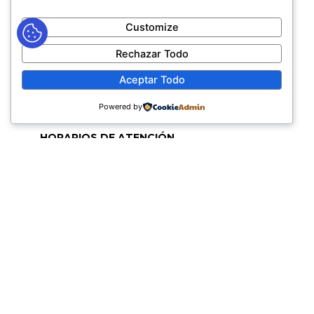
secretaria@fabricadelicoresdeltolima.com
Customize
REDES SOCIALES
Rechazar Todo
TELÉFONOS PROVISIONALES
Aceptar Todo
(+57) 318-695-1163 Administrativa
Powered by
(+57) 317-700-1304 Mercadeo y Ventas (solo WhatsApp)
HORARIOS DE ATENCIÓN
Lunes a Jueves de 7:00 AM a 12:00 M y de 2:00 PM a 6:00
PM
Viernes de 7:00 AM a 12:00 M y de 2:00 PM a 5:00 PM
HORARIOS DE RADICACIÓN DE
CORRESPONDENCIA
Lunes a Jueves de 7:30 AM a 11:30 AM y de 2:00 PM a 5:00
PM
Viernes de 7:30 AM a 11:30 PM y de 2:00 PM a 4:00 PM