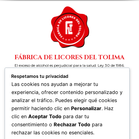
FÁBRICA DE LICORES DEL TOLIMA
El exceso de alcohol es perjudicial para la salud. Ley 30 de 1986.
Prohíbase el expendio de bebidas embriagantes a menores de edad y
Respetamos tu privacidad
mujeres embarazadas.
Las cookies nos ayudan a mejorar tu
experiencia, ofrecer contenido personalizado y
DIRECCIÓN (CANAL FÍSICO)
Carrera 2 Sur Calle 24 Barrio El Arado Ibagué (Tolima) –
analizar el tráfico. Puedes elegir qué cookies
Colombia
permitir haciendo clic en
Personalizar
. Haz
clic en
Aceptar Todo
para dar tu
CANALES ELECTRÓNICOS PARA ATENCIÓN AL PÚBLICO
gerencia@fabricadelicoresdeltolima.com
consentimiento o
Rechazar Todo
para
rechazar las cookies no esenciales.
CORREO DE NOTIFICACIONES JUDICIALES