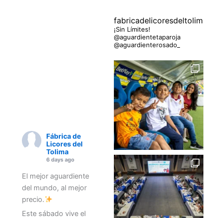
c
s
k
e
t
t
fabricadelicoresdeltolima
b
a
o
¡Sin Límites!
o
g
k
@aguardientetaparoja
o
r
@aguardienterosado_
k
a
m
Fábrica de
Licores del
Tolima
6 days ago
El mejor aguardiente
del mundo, al mejor
precio.
Este sábado vive el